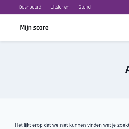
Doorgaan
Dashboard
Uitslagen
Stand
naar
inhoud
Mijn score
Het lijkt erop dat we niet kunnen vinden wat je zoe