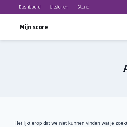
Doorgaan
Dashboard
Uitslagen
Stand
naar
inhoud
Mijn score
Het lijkt erop dat we niet kunnen vinden wat je zoe